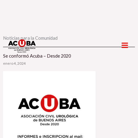
Ir
Noticias para la Comunidad
al
contenido
Se conformó Acuba – Desde 2020
enero 4, 2024